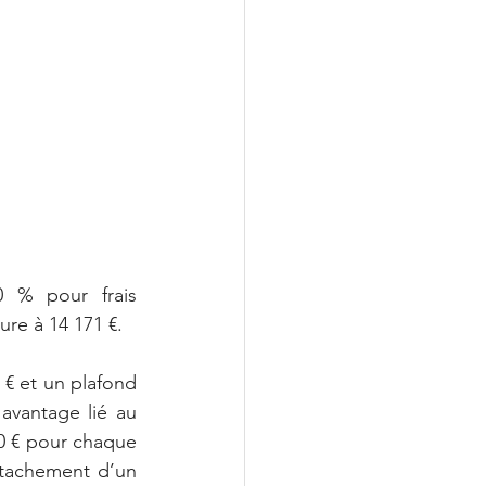
0 % pour frais 
ure à 14 171 €.
 € et un plafond 
avantage lié au 
80 € pour chaque 
ttachement d’un 