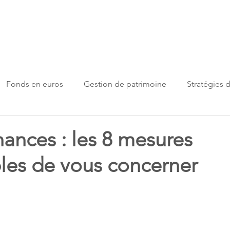
ueil
Le cabinet
Nos solutions
Partenaires
S
Fonds en euros
Gestion de patrimoine
Stratégies 
e
stratégies d'investissement
Immobilier
nances : les 8 mesures
les de vous concerner