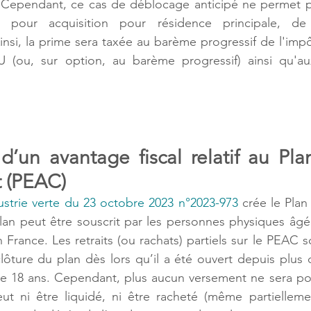
 Cependant, ce cas de déblocage anticipé ne permet pas
é pour acquisition pour résidence principale, de 
insi, la prime sera taxée au barème progressif de l'impôt
 (ou, sur option, au barème progressif) ainsi qu'au
d’un avantage fiscal relatif au Pla
t (PEAC)
ndustrie verte du 23 octobre 2023 n°2023-973
 crée le Plan
lan peut être souscrit par les personnes physiques âgé
 France. Les retraits (ou rachats) partiels sur le PEAC s
clôture du plan dès lors qu’il a été ouvert depuis plus 
 de 18 ans. Cependant, plus aucun versement ne sera pos
t ni être liquidé, ni être racheté (même partiellemen