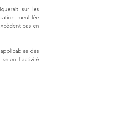
uerait sur les 
cation meublée 
excèdent pas en 
applicables dès 
elon l’activité 