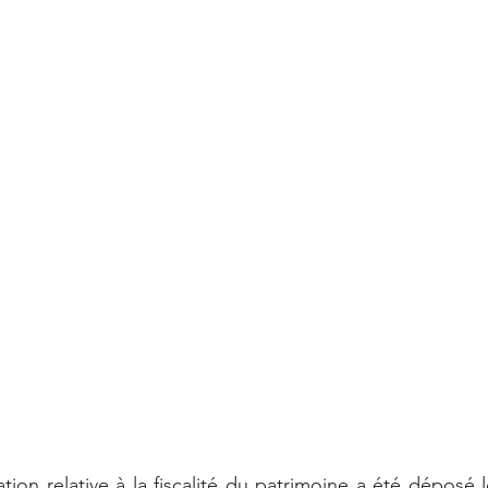
tion relative à la fiscalité du patrimoine a été déposé l