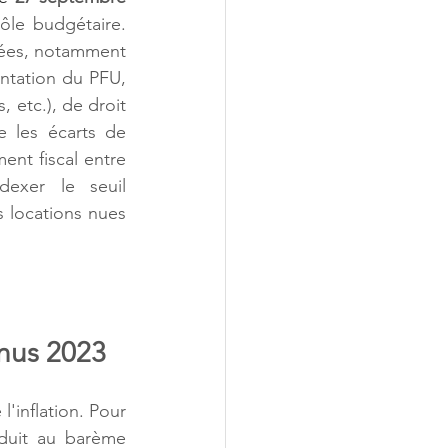
le budgétaire. 
cées, notamment 
ntation du PFU, 
 etc.), de droit 
les écarts de 
ent fiscal entre 
exer le seuil 
 locations nues 
enus 2023
inflation. Pour 
duit au barème 