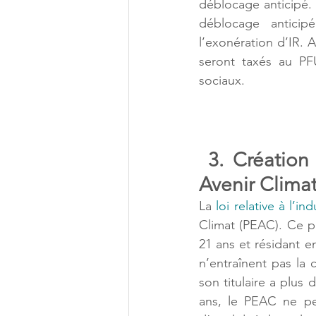
déblocage anticipé.
déblocage anticip
l’exonération d’IR. A
seront taxés au PFU
sociaux.
 3. Création 
Avenir Clima
La 
loi relative à l’i
Climat (PEAC). Ce p
21 ans et résidant en
n’entraînent pas la 
son titulaire a plus
ans, le PEAC ne peu