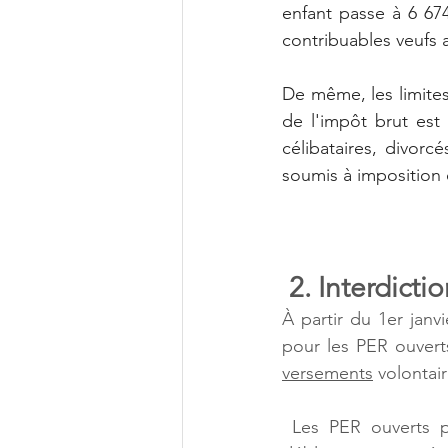
enfant passe à 6 67
contribuables veufs 
De même, les limites
de l'impôt brut est 
célibataires, divorc
soumis à impositio
 2. Interdict
À partir du 1er janvi
pour les PER ouverts
versements
 volontai
 Les PER ouverts pa