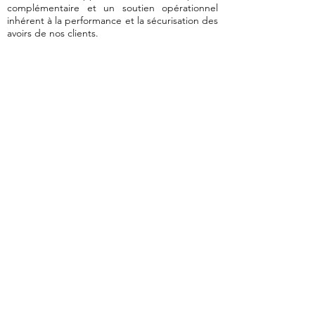
complémentaire et un soutien opérationnel
inhérent à la performance et la sécurisation des
avoirs de nos clients.
24 Kerduellic 56270 PLOEMEUR
+33 (0)7 49 49 27 28
pierre.gourlaouen@idealyspatrimoine.fr