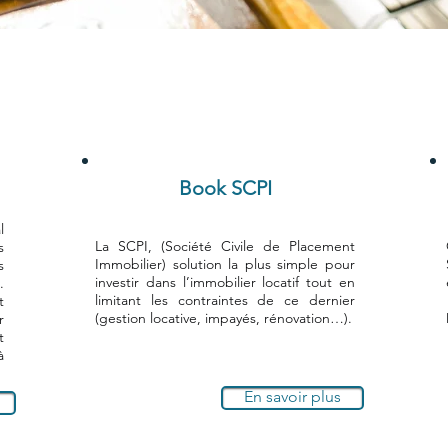
Book SCPI
l
La SCPI, (Société Civile de Placement
s
Immobilier) solution la plus simple pour
s
investir dans l’immobilier locatif tout en
.
limitant les contraintes de ce dernier
t
(gestion locative, impayés, rénovation…).
r
t
à
En savoir plus