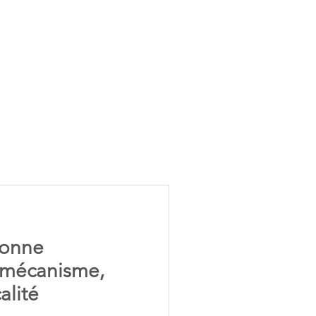
ionne
: mécanisme,
alité