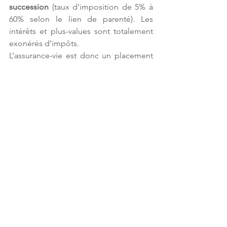
succession
 (taux d’imposition de 5% à 
60% selon le lien de parenté). Les 
intérêts et plus-values sont totalement 
exonérés d’impôts.
L’assurance-vie est donc un placement 
à long terme qui a pour but de financer 
vos projets futurs. Il permet de 
bénéficier d’avantages fiscaux lors de 
plus-values ou lors d’une succession.
* PFL : Le prélèvement forfaitaire 
libératoire ou prélèvement libératoire 
forfaitaire est, dans la fiscalité française, 
un prélèvement qu'un contribuable 
peut choisir à la place de l'impôt sur le 
revenu à barème progressif pour 
s'acquitter de l'impôt qu'il doit à raison 
des revenus de ses placements.
** PS : Prélèvements sociaux