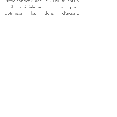
Notre contrat ARMADA GÉNÉRIS est un 
outil spécialement conçu pour 
optimiser les dons d’argent, 
notamment pour les grands-parents 
souhaitant donner à leurs petits-
enfants. Il est composé des deux 
éléments nécessaires à la mise en place 
d’une assurance vie 
intergénérationnelle :
Le contrat d’assurance vie 
ARMADA VIE offrant tous les 
avantages de l’assurance vie,
Le pacte adjoint « GÉNÉRIS » qui 
encadre juridiquement le don 
d’argent.
L’assemblage de ces deux dispositifs 
constitue le contrat ARMADA GÉNÉRIS 
:
 un outil puissant d’optimisation de 
transmission de capitaux.